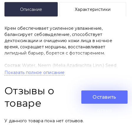
Описание
Характеристики
Крем обеспечивает усиленное увлажнение,
балансирует себовыделение, способствует
дектоксикации и очищению кожи лица в ночное
время, сокращает морщины, восстанавливает
липидный барьер, борется с фотостарением.
Состав
:
Water, Neem (Melia Azadirachta Linn.) Seed
Wax, Oryza Sativa (Rice) Germ Oil, Caprylic/Capric
Показать полное описание
Triglyceride, Glycerin, Corylus Avellana (Hazel) Seed Oil,
Vitis Vinifera (Grape) Seed Oil, Persea Gratissima
Отзывы о
(Avocado) Oil, Niacinamide, Glyceryl Stearate, Tocopherol
(Vitamin E), Symphytum Officinale (Comfrey) Root
Оставить
товаре
Extract, Benzyl Alcohol, Ethylhexylglycerin,
Amorphophallus Konjac Root Powder, Rosmarinus
отзыв
Officinalis (Rosemary) Leaf Extract, Camelia Sinensis
У данного товара пока нет отзывов.
(Green Tea) Leaf Extract, Centaurea Cyanus (Cornflower)
Extract, Rosmarinus Officinalis (Rosemary) Essential Oil.