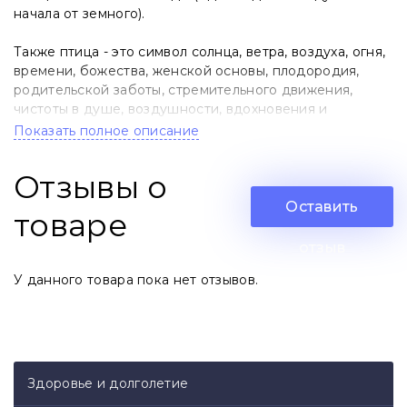
начала от земного).
Также птица - это символ солнца, ветра, воздуха, огня,
времени, божества, женской основы, плодородия,
родительской заботы, стремительного движения,
чистоты в душе, воздушности, вдохновения и
пророчества.
Показать полное описание
Птичье перо символизирует истину, легкость, простор,
Отзывы о
элемент ветра и воздуха.
Оставить
товаре
Кленовый лист - дает способности к магической
защите, любовь и материальное благополучие
отзыв
У данного товара пока нет отзывов.
Без учёта доставки
Здоровье и долголетие