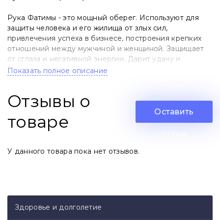
Рука Фатимы - это мощный оберег. Используют для
защиты человека и его жилища от злых сил,
привлечения успеха в бизнесе, построения крепких
отношений между мужчиной и женщиной. Защищает
от сглаза и негативной энергии. Дарит удачу и
благополучие. От болезней, травм, наговоров, интриг
Показать полное описание
недоброжелателей. Помогает раскрыть «третий глаз»
для проведения сделок и соглашений, демонстрирует
Отзывы о
дружелюбие и открытость.
Оставить
товаре
Талисман имеет важное значение практически во всех
известных мировых религиях: исламе, иудаизме,
отзыв
христианстве, буддизме.
У данного товара пока нет отзывов.
Христианство - означает знак человеку от бога.
Данный знак защищает путников и потерявшихся
(как в буквальном, так и в фигуральном смысле).
Ислам - олицетворяет награду за терпение, в
Здоровье и долголетие
качестве которой жена обрела верность мужа.