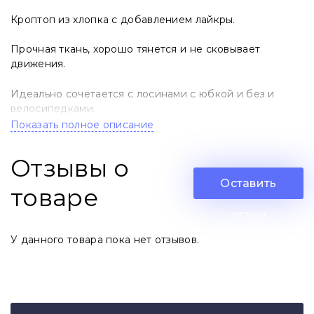
Кроптоп из хлопка с добавлением лайкры.
Прочная ткань, хорошо тянется и не сковывает
движения.
Идеально сочетается с лосинами с юбкой и без и
велосипедками.
Показать полное описание
Размеры:
XXS
,
XS
,
S
,
M
,
L
,
XL
,
XXL
Отзывы о
Свой Размер укажите в комментариях
Оставить
товаре
Отшивается под заказ 3-5 дней
отзыв
У данного товара пока нет отзывов.