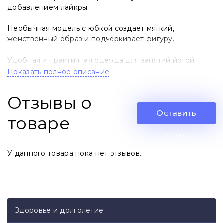
добавлением лайкры.
Необычная модель с юбкой создает мягкий,
женственный образ и подчеркивает фигуру.
Удобная и практичная одежда для занятий йогой.
Показать полное описание
Размеры: XXS, XS, S, M, L, XL, XXL
Отзывы о
Цвет: ЧЕРНЫЙ, БЕЛЫЙ
Оставить
товаре
Свой Размер и Цвет укажите в комментариях
отзыв
Отшивается под заказ 3-5 дней
У данного товара пока нет отзывов.
Здоровье и долголетие