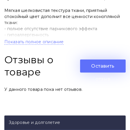
Мягкая шелковистая текстура ткани, приятный
спокойный цвет дополнит все ценности конопляной
ткани:
- полное отсутствие парникового эффекта
- гипоаллергенность
- антибактериальность
Показать полное описание
- износостойкость
Отзывы о
Размеры 44-56
Оставить
товаре
СВОЙ РАЗМЕР УКАЖИТЕ В КОММЕНТАРИИ К
ЗАКАЗУ
отзыв
У данного товара пока нет отзывов.
Здоровье и долголетие