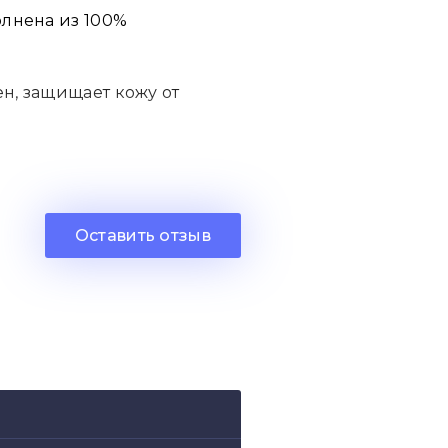
олнена из 100%
н, защищает кожу от
0-60 градусах.
Оставить отзыв
 дня и станет не
вый