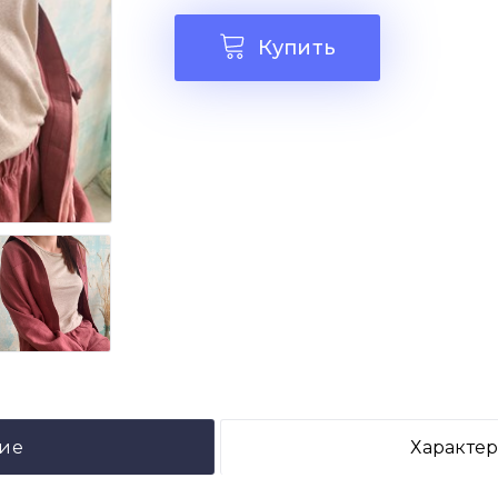
Купить
ие
Характе