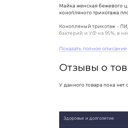
Майка женская бежевого ц
конопляного трикотажа пло
Конопляный трикотаж - ЛИ
бактерий и УФ на 95%, в н
Полное отсутствие парник
Показать полное описание
Ткань очень прочная и не 
Отзывы о то
Майка из конопли будет за
заменимой вещью в вашем
У данного товара пока нет 
Идеальна в любое время го
К заказу доступна в 6 цвет
Здоровье и долголетие
Размеры 42-48