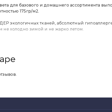
вета для базового и домашнего ассортимента вып
тностью 175гр/м2.
ДЕР экологичных тканей, абсолютный гипоаллерге
ем не холодно зимой и не жарко летом.
ового эффекта.
прихотливая, выдерживает более 300 стирок при 3
варе
ботиться о вашей коже и комфорте в течение всего
 ежедневном гардеробе.
отзывов.
да.
ах: белый, чёрный , синий, розовый, зелёный, беже