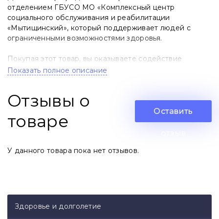
отделением ГБУСО МО «Комплексный центр
социального обслуживания и реабилитации
«Мытищинский», который поддерживает людей с
ограниченными возможностями здоровья.
Покупая этот товар, вы оказываете содействие
организации, которая не только помогает особенным
Показать полное описание
людям, но и обеспечивает их интеграцию в общество,
способствует самореализации, решает системные
Отзывы о
задачи.
Оставить
товаре
Текстильная сумка-шопер.
Застегивается на
магнитную кнопку.
Внутри одно отделение с
отзыв
кармашками для телефона или ключей.
Подойдёт
У данного товара пока нет отзывов.
для повседневной носки, походов в магазин или на
пляж.
Размеры:
Высота - 30 см
Здоровье и долголетие