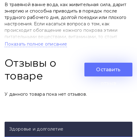
В травяной ванне вода, как живительная сила, дарит
энергию и способна приводить в порядок после
трудного рабочего дня, долгой поездки или плохого
настроения. Если касаться вопроса о том, как
происходит обогащение кожного покрова этими
питательными веществами, витаминами, то стоит
заметить, что эпидермис очень тонок и способен
Показать полное описание
пропускать воздух, делая кожу самым большим
дыхательным органом и фильтром. Так что водяные
Отзывы о
частички, снабженные микроэлементами, без труда
попадают внутрь, приводя в порядок как кожу, так и
Оставить
товаре
весь организм в целом.
отзыв
Показания:
У данного товара пока нет отзывов.
способствует снятию воспалительных процессов,
усталости;
снимает стресс;
успокаивает перед сном;
Здоровье и долголетие
способствует снятию кашля и воспалительных