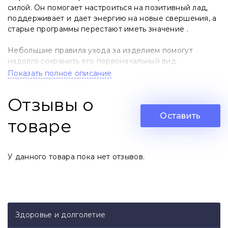
силой. Он помогает настроиться на позитивный лад,
поддерживает и дает энергию на новые свершения, а
старые программы перестают иметь значение .
Небольшие правила ухода за изделием помогут
надолго сохранить его первоначальный вид.
Показать полное описание
Рекомендации:
Отзывы о
- Избегайте попадания на украшение воды, парфюма,
дезодоранта или крема. Фурнитура и камни могут
Оставить
товаре
потерять свой цвет.
отзыв
- Храните украшение в коробочке (мешочке,
У данного товара пока нет отзывов.
шкатулке) без попадания прямых солнечных лучей.
Как и нежная женская красота, изделия нуждаются в
бережном обращении.
Материалы: агат, родированная фурнитура.
Здоровье и долголетие