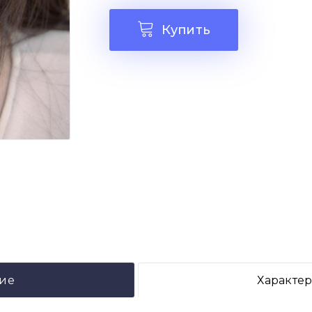
Купить
ие
Характе