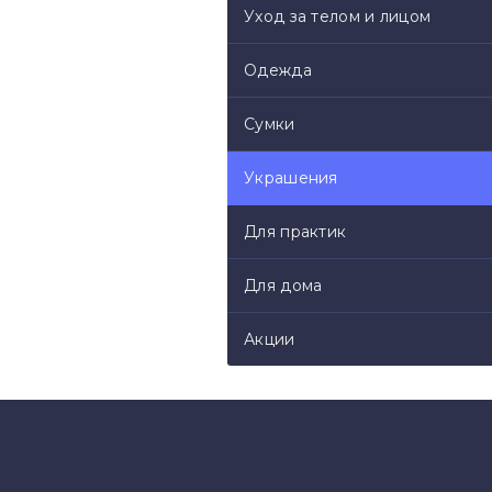
Уход за телом и лицом
Материалы: горный хруста
Одежда
Каждый минерал имеет сво
и оттенок камней сильно з
Сумки
фотографии на сайте. В ра
многогранной палитрой са
Украшения
Для практик
Для дома
Акции