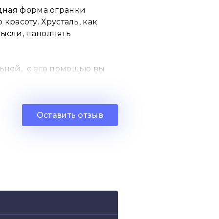
одная форма огранки
расоту. Хрусталь, как
мысли, наполнять
льной, с его помощью вы
оначальный вид.
Оставить отзыв
. Фурнитура и камни могут
х солнечных лучей.