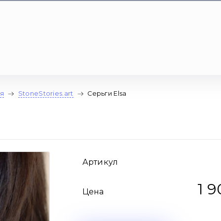
я
StoneStories.art
Серьги Elsa
Артикул
1 
Цена