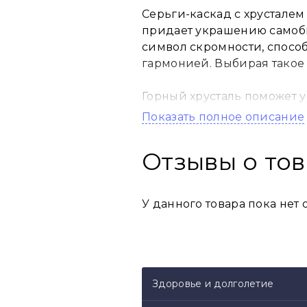
Серьги-каскад с хрусталем
придает украшению самобы
символ скромности, способ
гармонией. Выбирая такое 
Горный хрусталь поможет у
сможете отдохнуть, снять у
Показать полное описание
Небольшие правила ухода 
Отзывы о то
Рекомендации:
У данного товара пока нет 
- Избегайте попадания на 
потерять свой цвет.
- Храните украшение в кор
Здоровье и долголетие
Как и нежная женская кра