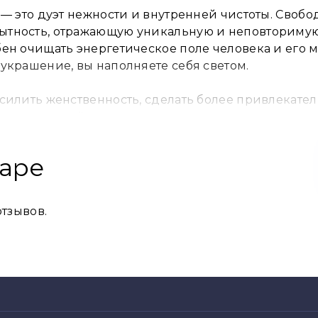
 — это дуэт нежности и внутренней чистоты. Своб
тность, отражающую уникальную и неповторимую к
ен очищать энергетическое поле человека и его 
украшение, вы наполняете себя светом.
силить женственность, сделать более привлекате
сталость и найти вдохновение.
за изделием помогут надолго сохранить его перв
варе
отзывов.
украшение воды, парфюма, дезодоранта или крема
обочке (мешочке, шкатулке) без попадания прямы
сота, изделия нуждаются в бережном обращении.