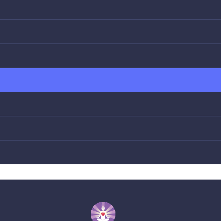
ль, родированная фурнитура.
е неповторимое цветовое сочетание и уникальны
ависят от освещения, поэтому вживую изделие мож
зное время суток и в разных помещения украшение
моцветов.