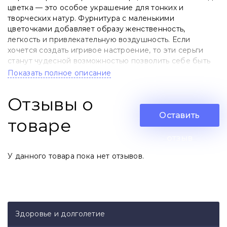
цветка — это особое украшение для тонких и
творческих натур. Фурнитура с маленькими
цветочками добавляет образу женственность,
легкость и привлекательную воздушность. Если
хочется создать игривое настроение, то эти серьги
станут чудесной возможностью позволить себе быть
настоящей.
Показать полное описание
Розовый кварц поможет усилить внимание именно к
Отзывы о
себе, раскрыть к себе нежное отношение, к
окружающим, поможет зарядиться творчеством.
Оставить
товаре
Небольшие правила ухода за изделием помогут
отзыв
надолго сохранить его первоначальный вид.
У данного товара пока нет отзывов.
Рекомендации:
- Избегайте попадания на украшение воды, парфюма,
дезодоранта или крема. Фурнитура и камни могут
потерять свой цвет.
Здоровье и долголетие