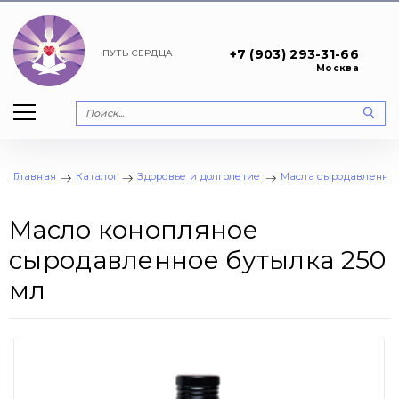
+7 (903) 293-31-66
ПУТЬ
СЕРДЦА
Москва
Главная
Каталог
Здоровье и долголетие
Масла сыродавленны
Масло конопляное
сыродавленное бутылка 250
мл