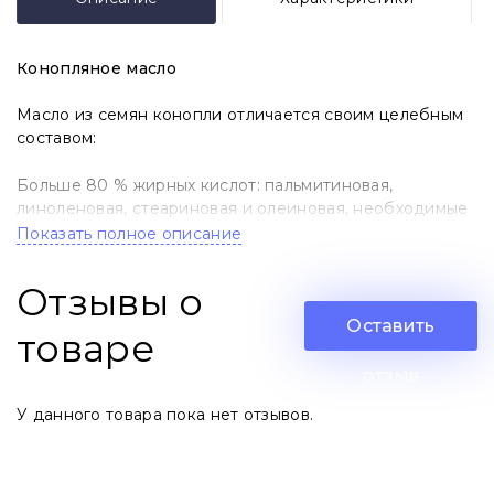
Конопляное масло
Масло из семян конопли отличается своим целебным
составом:
Больше 80 % жирных кислот: пальмитиновая,
линоленовая, стеариновая и олеиновая, необходимые
для здоровья кожи, волос и ногтей,
Показать полное описание
Жирные полинасыщенные кислоты Омега-3 и Омега-6,
Отзывы о
способствующие снижению уровня холестерина,
Оставить
товаре
Множество витаминов, среди которых: Е, С, В6, и
минералы: калий, марганец, магний, которые
отзыв
оказывают благотворное действие на состояние
У данного товара пока нет отзывов.
сердечно-сосудистой системы,
Хлорофил, цинк и железо, принимающие участие в
синтезе крови,