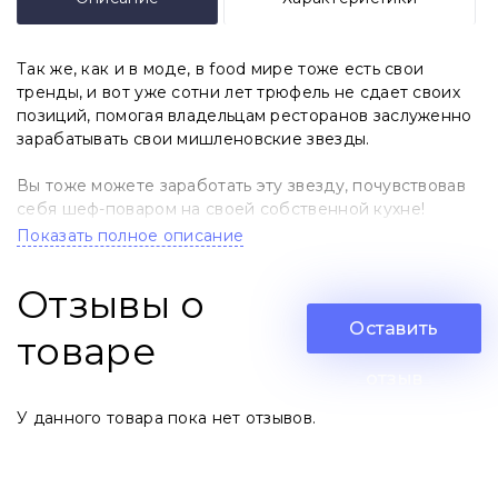
Так же, как и в моде, в food мире тоже есть свои
тренды, и вот уже сотни лет трюфель не сдает своих
позиций, помогая владельцам ресторанов заслуженно
зарабатывать свои мишленовские звезды.
Вы тоже можете заработать эту звезду, почувствовав
себя шеф-поваром на своей собственной кухне!
Показать полное описание
Почему именно белый трюфель?
Отзывы о
Потому что если уж баловать себя и своих близких, то
самым лучшим!
Оставить
товаре
Белый трюфель – самый редкий и дорогой подземный
отзыв
гриб, и именно его аромат ценится больше всего!
У данного товара пока нет отзывов.
А масло из калифорнийского миндаля с органическим
экстрактом белого трюфеля подчеркнет и усилит вкус
ваших блюд, сделает изысканными и добавит им