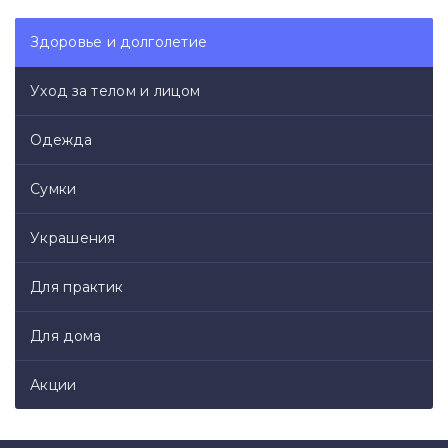
«статуса» своим дорогим ароматом.
Здоровье и долголетие
Готовьтесь получать комплименты вашим кулинарным
способностям!
Уход за телом и лицом
Особенно рекомендуем подавать к ризотто, пасте,
Одежда
брускеттам и другим блюдам итальянской кухни.
Сумки
Украшения
Для практик
Для дома
Акции