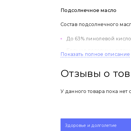
Подсолнечное масло
Состав подсолнечного масла
До 63% линолевой кисло
Больше половины суточно
Показать полное описание
противораковой терапии
Двойная ежедневная нор
Отзывы о то
мышечной дистрофии и 
Шесть микро- и макроэле
У данного товара пока нет 
систем человека.
Также живое подсолнечное
клеток печени и головного 
Здоровье и долголетие
Лечебные свойства