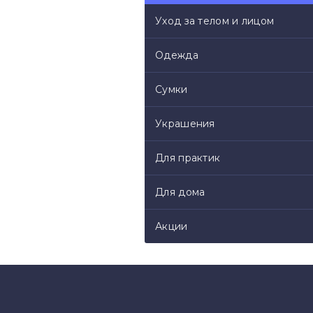
Уход за телом и лицом
Фармацевтическая промыш
мазей и масляных экстрак
Одежда
В быту живое масло из сем
Сумки
легких ожогов и дерматолог
кто страдает от болезней 
Украшения
рекомендуется подсолнеч
профилактики мышечной 
Для практик
Косметология
Для дома
Женская мудрость знает: х
Акции
Такой же укрепляющий эфф
Для кожи свежее подсолне
и самостоятельно для зажи