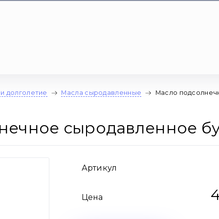
 и долголетие
Масла сыродавленные
Масло подсолнеч
нечное сыродавленное бу
Артикул
Цена