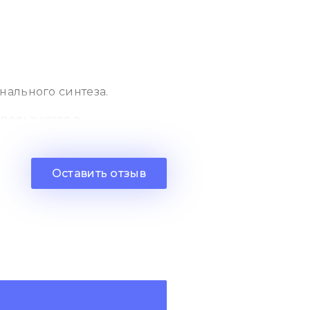
нального синтеза.
спользуются в
чного масла.
х крови и кожи, а также
Оставить отзыв
боту внутренних органов и
роительным компонентом»