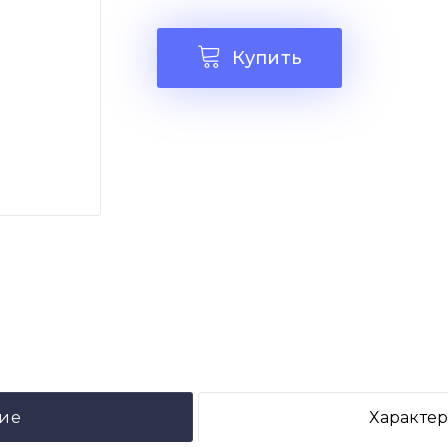
Купить
ие
Характе