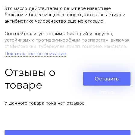
Это масло действительно лечит все известные
болезни и более мощного природного анальгетика и
антибиотика человечество еще не открыло.
Оно нейтрализует штаммы бактерий и вирусов,
устойчивых к противомикробным препаратам, включая
стафилококки, туберкулез, грипп, гонорею, кандидоз,
малярию и самое модное сейчас заболевание.
Показать полное описание
Противоопухолевый эффект масла черного тмина
Отзывы о
связан с тимохиноном и тимогидрохиноном, которые
уменьшают опухолевые клетки на 52%.
Оставить
товаре
Масло черного тмина улучшает функцию печени,
отзыв
особенно на фоне приема лекарств, регенерируя ее
У данного товара пока нет отзывов.
клетки.
Кстати, тоже самое масло делает и с клетками
поджелудочной железы, а это еще один плюс в
лечении диабета, так как приводит к снижению