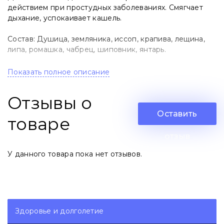
действием при простудных заболеваниях. Смягчает
дыхание, успокаивает кашель.
Состав: Душица, земляника, иссоп, крапива, лещина,
липа, ромашка, чабрец, шиповник, янтарь.
В составе продукта содержится натуральный янтарь.
Показать полное описание
Способ применения: Внутрь. 1 столовую ложку залить
Отзывы о
стаканом кипятка, настоять 20 минут. Пить по 1/3
стакана 3 раза в день за 20 минут до еды.
Оставить
товаре
Противопоказания: Индивидуальная непереносимость
отзыв
компонентов.
У данного товара пока нет отзывов.
Вес: 120 г.
Срок годности:2 года.
Условия хранения: при температуре до +27 С в тёмном
Здоровье и долголетие
сухом месте.