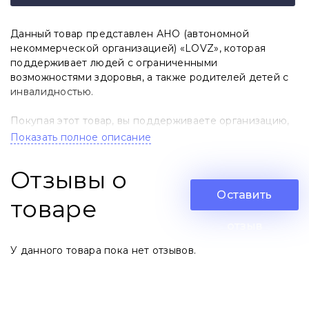
Данный товар представлен АНО (автономной
некоммерческой организацией) «LOVZ», которая
поддерживает людей с ограниченными
возможностями здоровья, а также родителей детей с
инвалидностью.
Покупая этот товар, вы поддерживаете организацию,
которая не только помогает особенным людям, но и
Показать полное описание
обеспечивает их интеграцию в общество,
способствует самореализации, решает системные
Отзывы о
задачи.
Оставить
товаре
Прибыль от продажи будет направлена
непосредственно в автономную некоммерческую
отзыв
организацию.
У данного товара пока нет отзывов.
Футболка из коллекции "Стихии" создана молодежью с
особенностями.