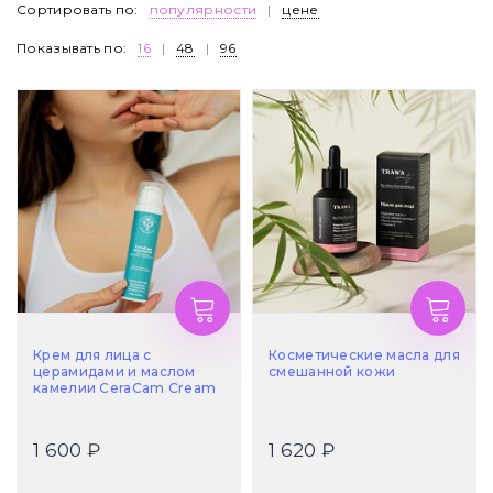
Сортировать по:
популярности
|
цене
Показывать по:
16
|
48
|
96
Крем для лица с
Косметические масла для
церамидами и маслом
смешанной кожи
камелии CeraCam Cream
1 600 ₽
1 620 ₽