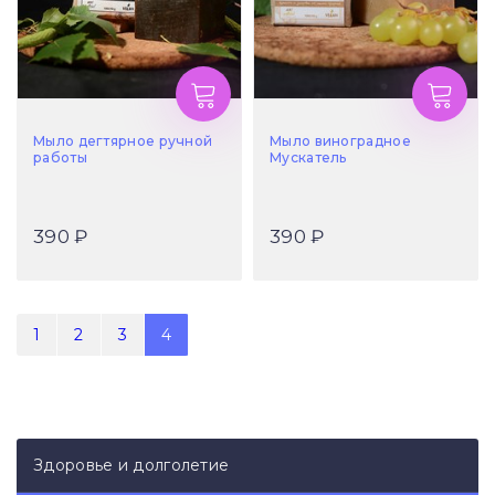
Мыло дегтярное ручной
Мыло виноградное
работы
Мускатель
390 ₽
390 ₽
1
2
3
4
Здоровье и долголетие