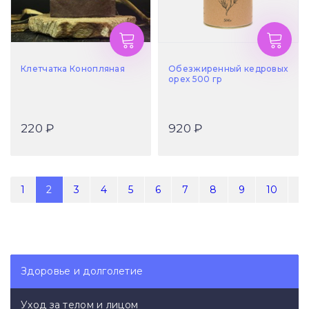
Клетчатка Конопляная
Обезжиренный кедровых
орех 500 гр
220 ₽
920 ₽
1
2
3
4
5
6
7
8
9
10
11
Здоровье и долголетие
Уход за телом и лицом